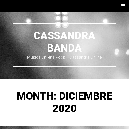
SKIP TO CONTENT
Men
CASSANDRA
BANDA
Musica Chilena Rock – Cassandra Online
MONTH:
DICIEMBRE
2020