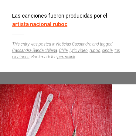
Las canciones fueron producidas por el
artista nacional ruboc
This entry was posted in
Noticias Cassandra
and tagged
Cassandra Banda chilena
,
Chile
,
lyric video
,
ruboc
,
single
,
tus
cicatrices
. Bookmark the
permalink
.