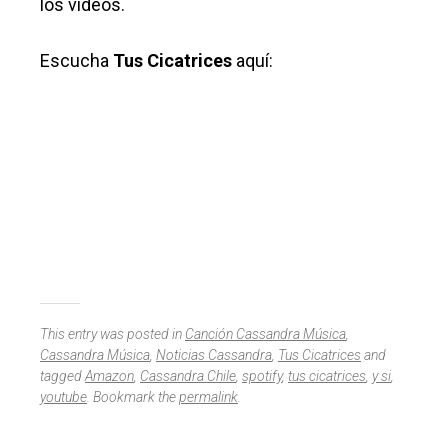
los videos.
Escucha
Tus Cicatrices
aquí:
This entry was posted in
Canción Cassandra Música
,
Cassandra Música
,
Noticias Cassandra
,
Tus Cicatrices
and
tagged
Amazon
,
Cassandra Chile
,
spotify
,
tus cicatrices
,
y si
,
youtube
. Bookmark the
permalink
.