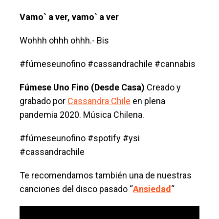
Vamo` a ver, vamo` a ver
Wohhh ohhh ohhh.- Bis
#fúmeseunofino #cassandrachile #cannabis
Fúmese Uno Fino (Desde Casa)
Creado y
grabado por
Cassandra Chile
en plena
pandemia 2020. Música Chilena.
#fúmeseunofino #spotify #ysi
#cassandrachile
Te recomendamos también una de nuestras
canciones del disco pasado “
Ansiedad
“