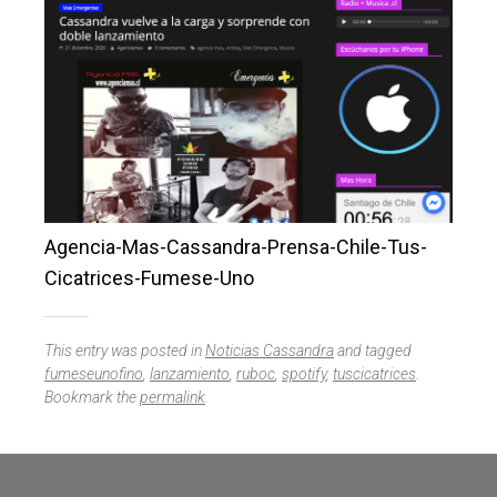
Agencia-Mas-Cassandra-Prensa-Chile-Tus-
Cicatrices-Fumese-Uno
This entry was posted in
Noticias Cassandra
and tagged
fumeseunofino
,
lanzamiento
,
ruboc
,
spotify
,
tuscicatrices
.
Bookmark the
permalink
.