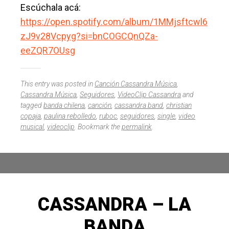
Escúchala acá:
https://open.spotify.com/album/1MMjsftcwl6
zJ9v28Vcpyg?si=bnCOGCQnQZa-
eeZQR7OUsg
This entry was posted in
Canción Cassandra Música
,
Cassandra Música
,
Seguidores
,
VideoClip Cassandra
and
tagged
banda chilena
,
canción
,
cassandra band
,
christian
copaja
,
paulina rebolledo
,
ruboc
,
seguidores
,
single
,
video
musical
,
videoclip
. Bookmark the
permalink
.
CASSANDRA – LA
BANDA