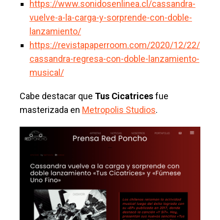
https://www.sonidosenlinea.cl/cassandra-
vuelve-a-la-carga-y-sorprende-con-doble-
lanzamiento/
https://revistapaperroom.com/2020/12/22/
cassandra-regresa-con-doble-lanzamiento-
musical/
Cabe destacar que
Tus Cicatrices
fue
masterizada en
Metropolis Studios
.