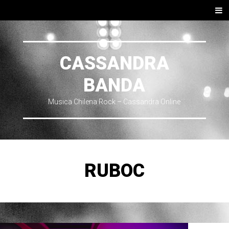
SKIP TO CONTENT
Men
CASSANDRA
BANDA
Musica Chilena Rock – Cassandra Online
RUBOC