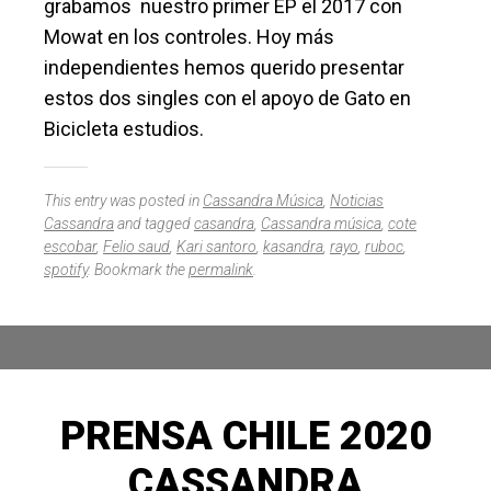
grabamos nuestro primer EP el 2017 con
Mowat en los controles. Hoy más
independientes hemos querido presentar
estos dos singles con el apoyo de Gato en
Bicicleta estudios.
This entry was posted in
Cassandra Música
,
Noticias
Cassandra
and tagged
casandra
,
Cassandra música
,
cote
escobar
,
Felio saud
,
Kari santoro
,
kasandra
,
rayo
,
ruboc
,
spotify
. Bookmark the
permalink
.
PRENSA CHILE 2020
CASSANDRA