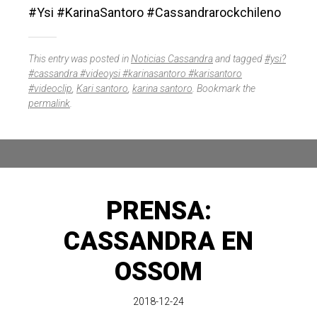
#Ysi #KarinaSantoro #Cassandrarockchileno
This entry was posted in
Noticias Cassandra
and tagged
#ysi?
#cassandra #videoysi #karinasantoro #karisantoro
#videoclip
,
Kari santoro
,
karina santoro
. Bookmark the
permalink
.
PRENSA:
CASSANDRA EN
OSSOM
2018-12-24