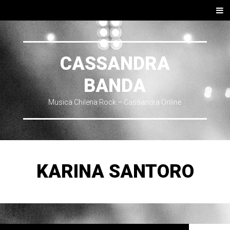
SKIP TO CONTENT
Men
CASSANDRA
BANDA
Musica Chilena Rock – Cassandra Online
KARINA SANTORO