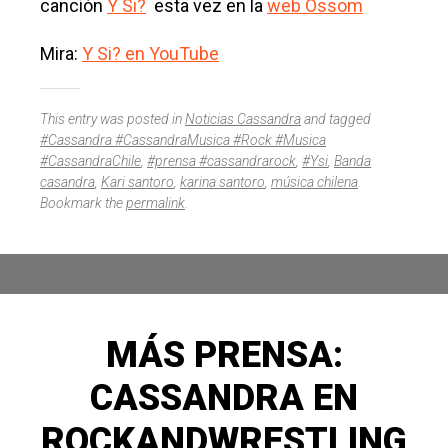
canción
Y Si?
esta vez en la
web Ossom
Mira:
Y Si? en YouTube
This entry was posted in
Noticias Cassandra
and tagged
#Cassandra #CassandraMusica #Rock #Musica
#CassandraChile
,
#prensa #cassandrarock
,
#Ysi
,
Banda
casandra
,
Kari santoro
,
karina santoro
,
música chilena
.
Bookmark the
permalink
.
MÁS PRENSA:
CASSANDRA EN
ROCKANDWRESTLING