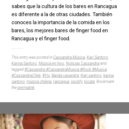
sabes que la cultura de los bares en Rancagua
es diferente a la de otras ciudades. También
conoces la importancia de la comida en los
bares, los mejores bares de finger food en
Rancagua y el finger food.
This entry was posted in
Cassandra Música
,
Kari Santoro
,
Karina Santoro
,
Música en Vivo
,
Noticias Cassandra
and
tagged
#Cassandra #CassandraMusica #Rock #Musica
#CassandraChile
,
#Ysi
,
Banda casandra
,
Kari santoro
,
karina
santoro
,
música chilena
,
rancagua
,
spotify
,
tocata
. Bookmark
the
permalink
.