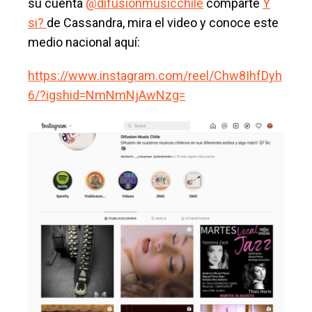
su cuenta
@difusionmusicchile
comparte
Y
si?
de Cassandra, mira el video y conoce este
medio nacional aquí:
https://www.instagram.com/reel/Chw8IhfDyh
6/?igshid=NmNmNjAwNzg=