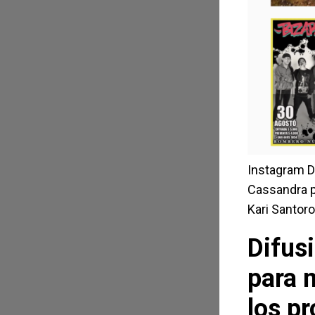
Instagram D
Cassandra pa
Kari Santoro
Difus
para 
los p