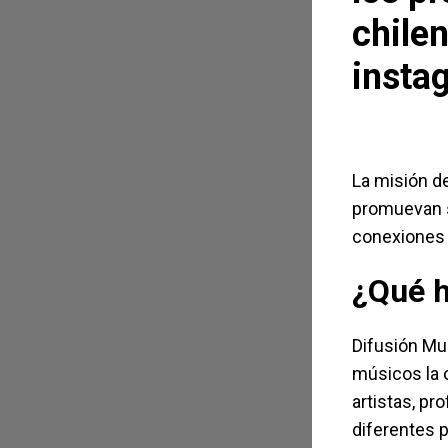
chilen
insta
La misión d
promuevan s
conexiones c
¿Qué h
Difusión Mus
músicos la 
artistas, pr
diferentes 