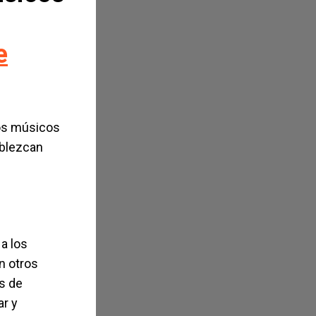
e
los músicos
ablezcan
a los
n otros
es de
ar y