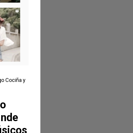
go Cociña y
io
unde
úsicos