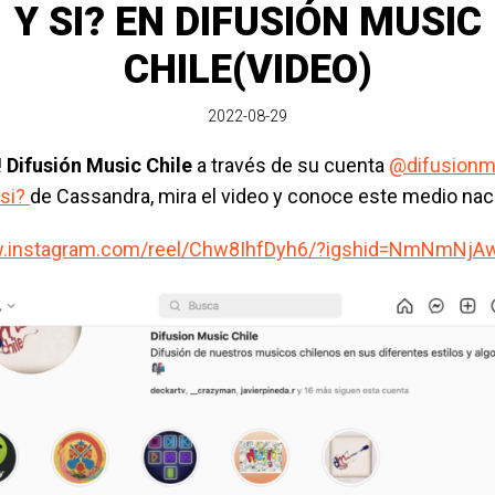
Y SI? EN DIFUSIÓN MUSIC
CHILE(VIDEO)
2022-08-29
!
Difusión Music Chile
a través de su cuenta
@difusionm
 si?
de Cassandra, mira el video y conoce este medio naci
w.instagram.com/reel/Chw8IhfDyh6/?igshid=NmNmNj