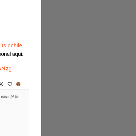
usicchile
onal aquí:
AwNzg=