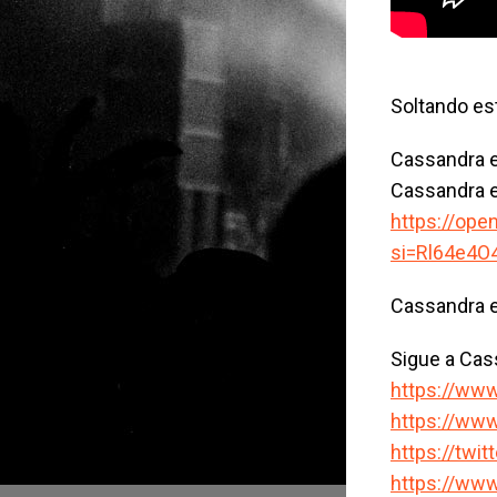
Soltando est
Cassandra 
Cassandra e
https://ope
si=Rl64e4O
Cassandra e
Sigue a Cas
https://ww
https://ww
https://twi
https://w