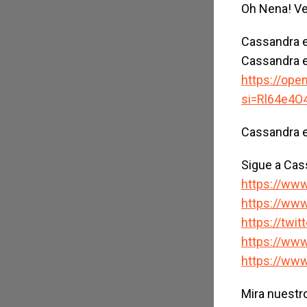
Oh Nena! Ve
Cassandra 
Cassandra e
https://ope
si=Rl64e4O
Cassandra e
Sigue a Cas
https://ww
https://ww
https://twi
https://w
https://ww
Mira nuestr