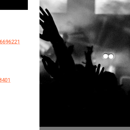
26696221
18401