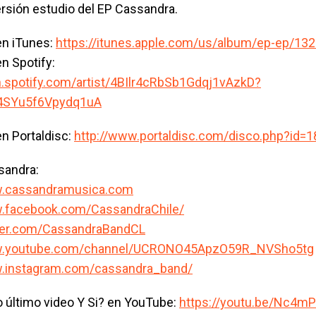
rsión estudio del EP Cassandra.
en iTunes:
https://itunes.apple.com/us/album/ep-ep/13
n Spotify:
n.spotify.com/artist/4BIlr4cRbSb1Gdqj1vAzkD?
4SYu5f6Vpydq1uA
n Portaldisc:
http://www.portaldisc.com/disco.php?id=
sandra:
w.cassandramusica.com
w.facebook.com/CassandraChile/
tter.com/CassandraBandCL
ww.youtube.com/channel/UCRONO45ApzO59R_NVSho5tg
w.instagram.com/cassandra_band/
o último video Y Si? en YouTube:
https://youtu.be/Nc4m