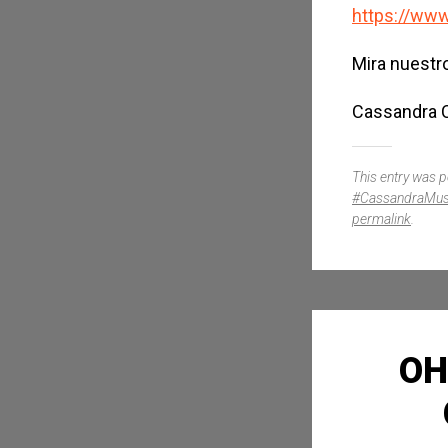
https://ww
Mira nuestr
Cassandra C
This entry was 
#CassandraMusi
permalink
.
OH