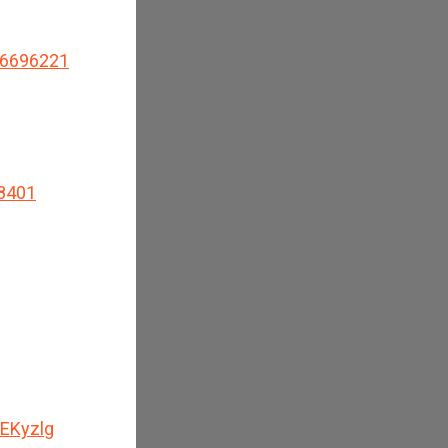
26696221
18401
PEKyzlg