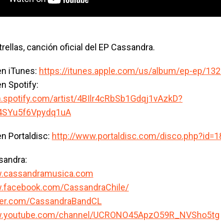
rellas, canción oficial del EP Cassandra.
en iTunes:
https://itunes.apple.com/us/album/ep-ep/13
n Spotify:
n.spotify.com/artist/4BIlr4cRbSb1Gdqj1vAzkD?
4SYu5f6Vpydq1uA
n Portaldisc:
http://www.portaldisc.com/disco.php?id=
sandra:
w.cassandramusica.com
w.facebook.com/CassandraChile/
tter.com/CassandraBandCL
ww.youtube.com/channel/UCRONO45ApzO59R_NVSho5tg