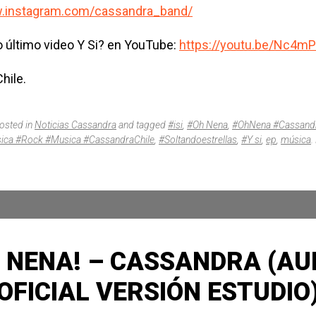
w.instagram.com/cassandra_band/
o último video Y Si? en YouTube:
https://youtu.be/Nc4m
hile.
posted in
Noticias Cassandra
and tagged
#isi
,
#Oh Nena
,
#OhNena #Cassand
ca #Rock #Musica #CassandraChile
,
#Soltandoestrellas
,
#Y si
,
ep
,
música
.
 NENA! – CASSANDRA (AU
OFICIAL VERSIÓN ESTUDIO