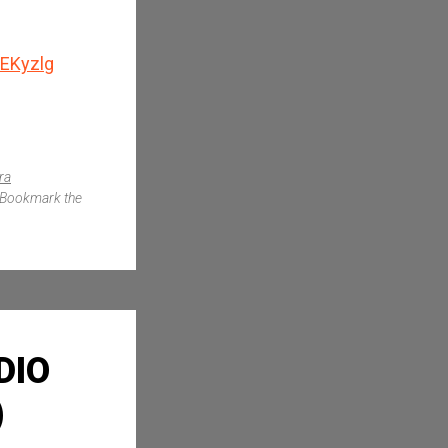
PEKyzlg
ra
 Bookmark the
DIO
)